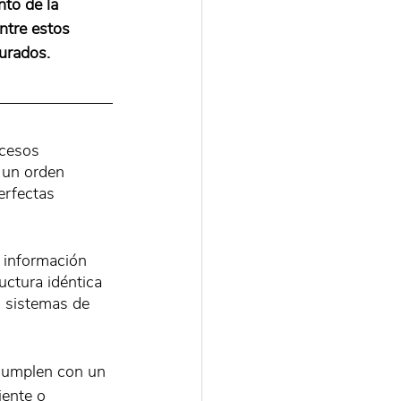
to de la 
ntre estos 
urados.
ocesos 
 un orden 
erfectas 
 información 
uctura idéntica 
s sistemas de 
cumplen con un 
ente o 