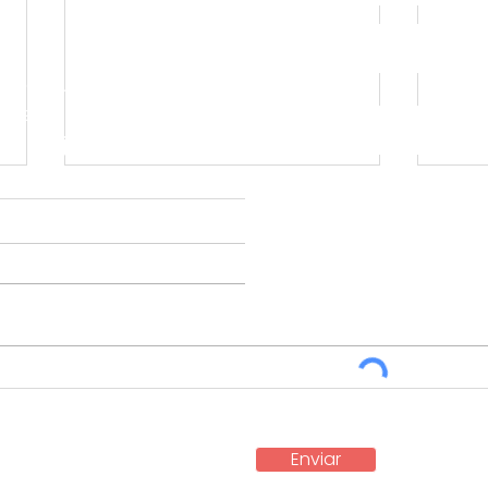
 y descubra
r sus
o y mejorar la
tos.
La importancia de una
El 
solución Legaltech en
la i
Colombia
Col
Enviar