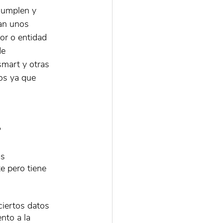
cumplen y 
zan unos 
or o entidad 
de 
mart y otras 
os ya que 
?
s 
 pero tiene 
ciertos datos 
nto a la 