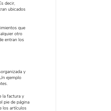
s decir, 
tran ubicados 
cimientos que 
lquier otro 
e entran los 
organizada y 
 Un ejemplo 
tes.
 la factura y 
l pie de página 
 los artículos 