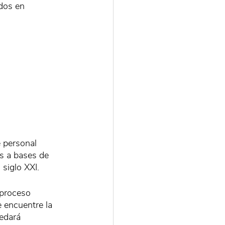
dos en 
 personal 
s a bases de 
siglo XXI. 
 proceso 
 encuentre la 
edará 